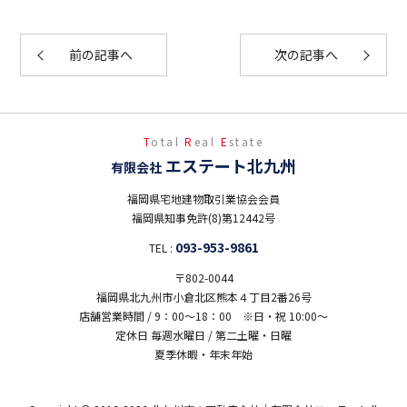
前の記事へ
次の記事へ
T
otal
R
eal
E
state
エステート北九州
有限会社
福岡県宅地建物取引業協会会員
福岡県知事免許(8)第12442号
093-953-9861
TEL :
〒802-0044
福岡県北九州市小倉北区熊本４丁目2番26号
店舗営業時間 / 9：00～18：00 ※日・祝 10:00～
定休日 毎週水曜日 / 第二土曜・日曜
夏季休暇・年末年始