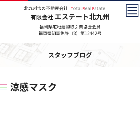
北九州市の不動産会社
otal
eal
state
T
R
E
エステート北九州
有限会社
福岡県宅地建物取引業協会会員
福岡県知事免許（8）第12442号
スタッフブログ
涼感マスク