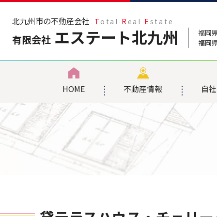
北九州市の不動産会社
T
otal
R
eal
E
state
エステート北九州
福岡
有限会社
福岡県
HOME
不動産情報
自社