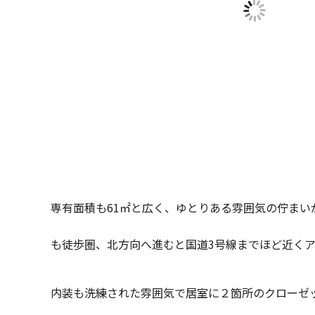
専有面積も61㎡と広く、ゆとりある雰囲気の佇ま
も徒歩圏、北方向へ進むと国道3号線までほど近く
内装も洗練された雰囲気で居室に２箇所のクローゼ