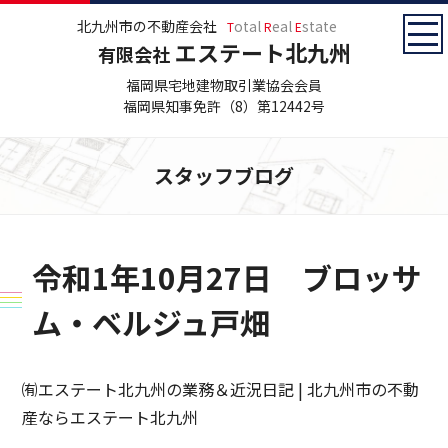
北九州市の不動産会社
otal
eal
state
T
R
E
エステート北九州
有限会社
福岡県宅地建物取引業協会会員
福岡県知事免許（8）第12442号
スタッフブログ
令和1年10月27日 ブロッサ
ム・ベルジュ戸畑
㈲エステート北九州の業務＆近況日記 | 北九州市の不動
産ならエステート北九州